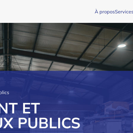
À propos
Service
lics
NT ET
X PUBLICS